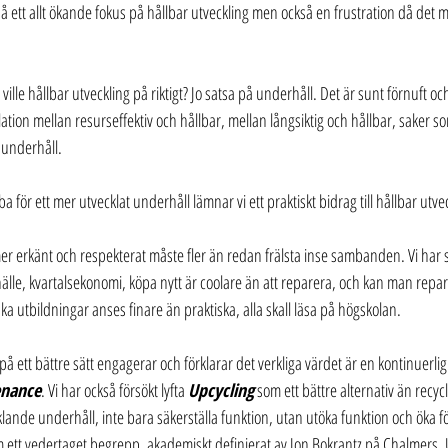
 ett allt ökande fokus på hållbar utveckling men också en frustration då det m
lle hållbar utveckling på riktigt? Jo satsa på underhåll. Det är sunt förnuft oc
elation mellan resurseffektiv och hållbar, mellan långsiktig och hållbar, saker s
 underhåll.
a för ett mer utvecklat underhåll lämnar vi ett praktiskt bidrag till hållbar utve
r erkänt och respekterat måste fler än redan frälsta inse sambanden. Vi har st
le, kvartalsekonomi, köpa nytt är coolare än att reparera, och kan man repar
ska utbildningar anses finare än praktiska, alla skall läsa på högskolan.
 på ett bättre sätt engagerar och förklarar det verkliga värdet är en kontinuerli
enance
. Vi har också försökt lyfta 
Upcycling
 som ett bättre alternativ än recy
klande underhåll, inte bara säkerställa funktion, utan utöka funktion och öka 
 ett vedertaget begrepp, akademiskt definierat av Jon Bokrantz på Chalmers. Up