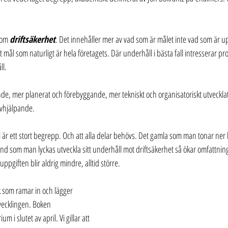
 om 
driftsäkerhet
. Det innehåller mer av vad som är målet inte vad som är u
tt mål som naturligt är hela företagets. Där underhåll i bästa fall intresserar p
l.  
nde, mer planerat och förebyggande, mer tekniskt och organisatoriskt utvecklat
avhjälpande.
 är ett stort begrepp. Och att alla delar behövs. Det gamla som man tonar ner 
hand som man lyckas utveckla sitt underhåll mot driftsäkerhet så ökar omfattnin
pgiften blir aldrig mindre, alltid större. 
 som ramar in och lägger 
vecklingen. Boken 
 i slutet av april. Vi gillar att 