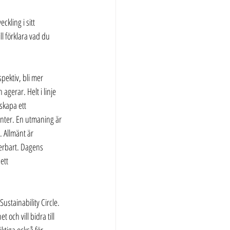
kling i sitt 
l förklara vad du 
spektiv, bli mer 
 agerar. Helt i linje 
skapa ett 
enter. En utmaning är 
. Allmänt är 
terbart. Dagens 
ett 
 Sustainability Circle. 
 och vill bidra till 