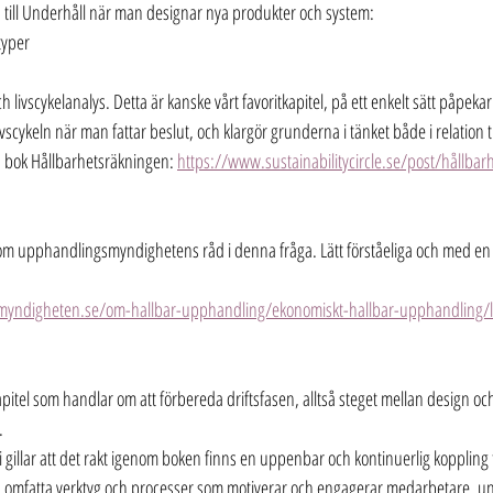
n till Underhåll när man designar nya produkter och system:
typer
 livscykelanalys. Detta är kanske vårt favoritkapitel, på ett enkelt sätt påpekar 
livscykeln när man fattar beslut, och klargör grunderna i tänket både i relation t
n bok Hållbarhetsräkningen: 
https://www.sustainabilitycircle.se/post/hållba
 om upphandlingsmyndighetens råd i denna fråga. Lätt förståeliga och med en p
ndigheten.se/om-hallbar-upphandling/ekonomiskt-hallbar-upphandling/lcc-
pitel som handlar om att förbereda driftsfasen, alltså steget mellan design oc
.
vi gillar att det rakt igenom boken finns en uppenbar och kontinuerlig koppling ti
tså omfatta verktyg och processer som motiverar och engagerar medarbetare, u