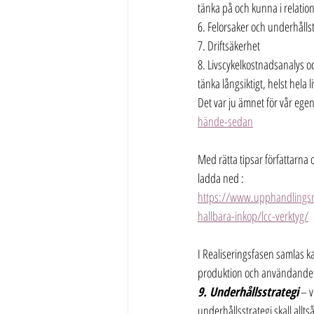
tänka på och kunna i relatio
6. Felorsaker och underhålls
7. Driftsäkerhet
8. Livscykelkostnadsanalys och
tänka långsiktigt, helst hela 
Det var ju ämnet för vår ege
hände-sedan
Med rätta tipsar författarna
ladda ned :
https://www.upphandlingsmy
hallbara-inkop/lcc-verktyg/
I Realiseringsfasen samlas ka
produktion och användande
9. Underhållsstrategi
 – 
underhållsstrategi skall all