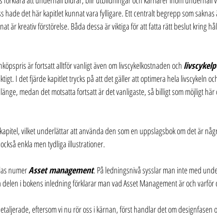
förklara att underhåll bidrar, blir utbildningar och karriärer inom underhåll vi
s hade det här kapitlet kunnat vara fylligare. Ett centralt begrepp som saknas 
nat är kreativ förstörelse. Båda dessa är viktiga för att fatta rätt beslut kring hå
nköpspris är fortsatt alltför vanligt även om livscykelkostnaden och 
livscykel
gt. I det fjärde kapitlet trycks på att det gäller att optimera hela livscykeln och
na länge, medan det motsatta fortsatt är det vanligaste, så billigt som möjligt här
ga kapitel, vilket underlättar att använda den som en uppslagsbok om det är nå
också enkla men tydliga illustrationer.
las numer 
Asset management
. På ledningsnivå sysslar man inte med unde
delen i bokens inledning förklarar man vad Asset Management är och varför de
detaljerade, eftersom vi nu rör oss i kärnan, först handlar det om designfasen