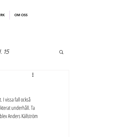
ERK
OM OSS
. 15
I vissa fall också 
kterat underhåll. Ta 
blev Anders Källström 