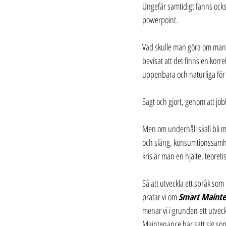
Ungefär samtidigt fanns också
powerpoint.
Vad skulle man göra om man vi
bevisat att det finns en korr
uppenbara och naturliga för
Sagt och gjort, genom att jobb
Men om underhåll skall bli me
och släng, konsumtionssamhäl
kris är man en hjälte, teoreti
Så att utveckla ett språk som
pratar vi om 
Smart Maint
menar vi i grunden ett utvec
Maintenance har satt sig som