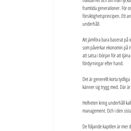
hållbarhet och om man lyckas 
framtida generationer. För os
försiktighetsprincipen. Ett an
underhåll.
Att jämföra bara baserat på i
som påverkar ekonomin på rikti
att satsa i början för att tjä
fördyrningar efter hand.
Det är generellt korta tydli
känner sig trygg med. Där är 
Helheten kring underhåll kal
management. Och i den sista 
De följande kapitlen är mer 