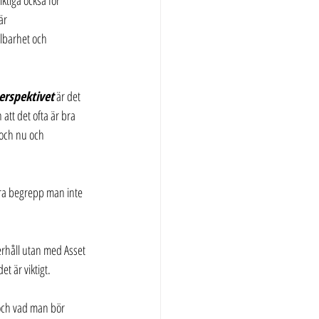
ktiga också för 
är 
llbarhet och 
perspektivet
 är det 
 att det ofta är bra 
 och nu och 
gra begrepp man inte 
rhåll utan med Asset 
t är viktigt.
 och vad man bör 