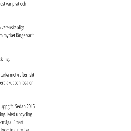
est var prat och 
h vetenskapligt 
om mycket länge varit 
ckling.
arka motkrafter, slit 
era akut och lösa en 
g uppgift. Sedan 2015 
cling. Med upcycling 
förmåga. Smart 
cycling inte lika 