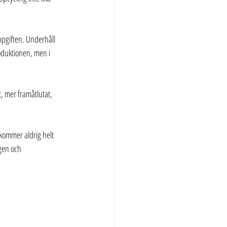
ppgiften. Underhåll 
roduktionen, men i 
, mer framåtlutat, 
kommer aldrig helt 
gen och 