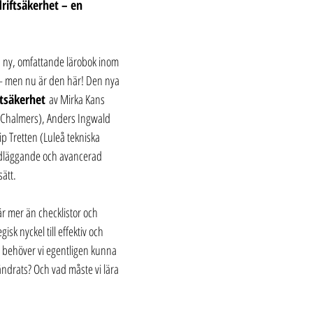
riftsäkerhet – en 
en ny, omfattande lärobok inom 
 – men nu är den här! Den nya 
ftsäkerhet 
av Mirka Kans 
 (Chalmers), Anders Ingwald 
ip Tretten (Luleå tekniska 
dläggande och avancerad 
sätt.  
r mer än checklistor och 
isk nyckel till effektiv och 
 behöver vi egentligen kunna 
ändrats? Och vad måste vi lära 