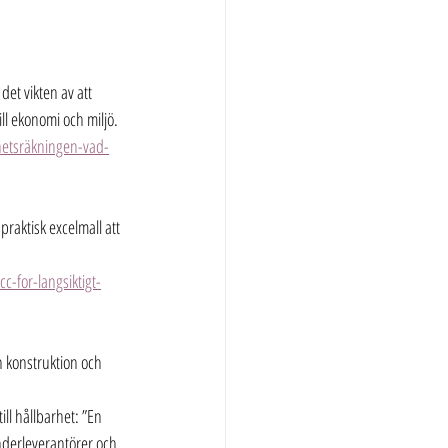
det vikten av att 
ill ekonomi och miljö. 
rhetsräkningen-vad-
raktisk excelmall att 
for-langsiktigt-
h konstruktion och 
ll hållbarhet: ”En 
nderleverantörer och 