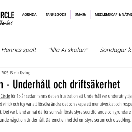
AGENDA
TANKEGODS
SMASh
MEDLEMSKAP & NÄTV
Henrics spalt
"lilla AI skolan"
Söndagar kl
. 2025
15 min läsning
 - Underhåll och driftsäkerhet
 Circle
 för 15 år sedan fanns det en frustration att Underhåll var underutnyttjat. 
vi fick och tog var att försöka ändra det och skapa ett mer utvecklat och respe
t. Det var bland annat därför som vår förste styrelseordförande och grundare 
unde något om Underhåll. Däremot en hel del om styrelserum och utveckling.