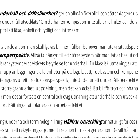
nderhåll och driftsäkerhet? 
ger en allmän överblick och sätter dagens utvec
r underhåll utvecklats? Om du har en kompis som inte alls är tekniker och du vil
tel att läsa, enkelt och tydligt och intressant.
ility Circle att om man skall lyckas bli mer hållbar behöver man utöka sitt tidsper
temperspektiv
. Alltså ta hänsyn till ett större system när man fattar beslut och
klarar systemperspektivets betydelse för underhåll. En klassisk utmaning är att 
r upp anläggningens alla enheter på ett logiskt sätt, i delsystem och kompon
stemgräns ur ett produktionsperspektiv, inte är det ur ett underhållsperspektiv
större granularitet, uppdelning, men det kan också lätt bli för stort och ohan
ar men det är fortsatt en central och evig utmaning att underhålla och utveckla 
örutsättningar att planera och arbeta effektivt.
arar grunderna och terminologin kring 
Hållbar Utveckling
 är naturligt för oss i
es som ett rekryteringsargument i relation till nästa generation. De vill hållbarhet