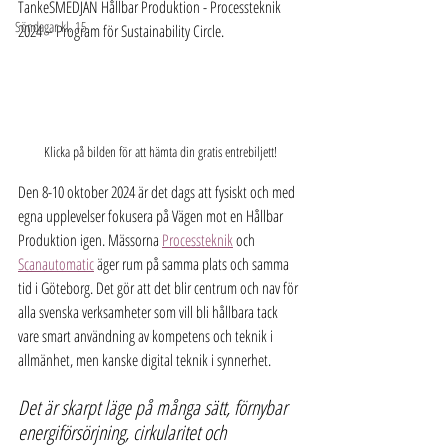
TankeSMEDJAN Hållbar Produktion - Processteknik 
Söndagar kl. 15
2024 – Program för Sustainability Circle.
Klicka på bilden för att hämta din gratis entrebiljett!
Den 8-10 oktober 2024 är det dags att fysiskt och med 
egna upplevelser fokusera på Vägen mot en Hållbar 
Produktion igen. Mässorna 
Processteknik
 och 
Scanautomatic
 äger rum på samma plats och samma 
tid i Göteborg. Det gör att det blir centrum och nav för 
alla svenska verksamheter som vill bli hållbara tack 
vare smart användning av kompetens och teknik i 
allmänhet, men kanske digital teknik i synnerhet.
Det är skarpt läge på många sätt, förnybar 
energiförsörjning, cirkularitet och 