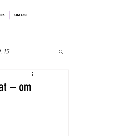
ERK
OM OSS
. 15
tat – om