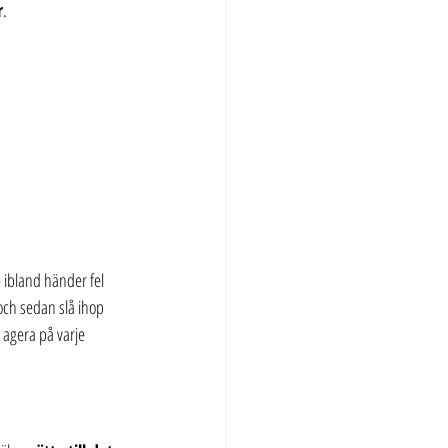
r
.
– ibland händer fel 
och sedan slå ihop 
 agera på varje 