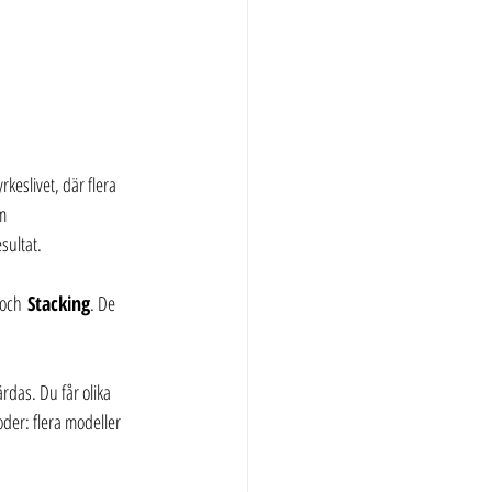
keslivet, där flera 
m 
esultat.
 och 
Stacking
. De 
ärdas. Du får olika 
der: flera modeller 