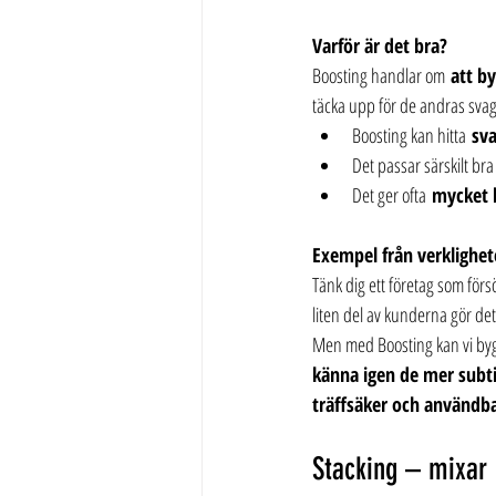
Varför är det bra?
Boosting handlar om 
att b
täcka upp för de andras sva
Boosting kan hitta 
sva
Det passar särskilt bra n
Det ger ofta 
mycket 
Exempel från verklighe
Tänk dig ett företag som för
liten del av kunderna gör det
Men med Boosting kan vi by
känna igen de mer subti
träffsäker och användb
Stacking – mixar 