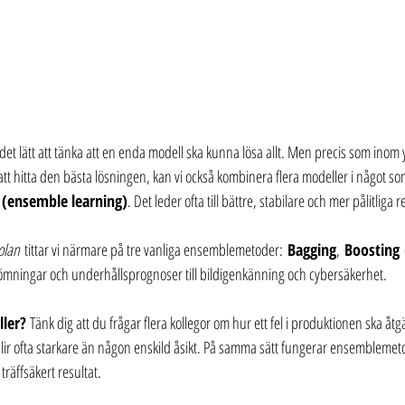
det lätt att tänka att en enda modell ska kunna lösa allt. Men precis som inom yr
att hitta den bästa lösningen, kan vi också kombinera flera modeller i något so
(ensemble learning)
. Det leder ofta till bättre, stabilare och mer pålitliga r
kolan
 tittar vi närmare på tre vanliga ensemblemetoder: 
Bagging
, 
Boosting
dömningar och underhållsprognoser till bildigenkänning och cybersäkerhet.
ler? 
Tänk dig att du frågar flera kollegor om hur ett fel i produktionen ska åtg
ir ofta starkare än någon enskild åsikt. På samma sätt fungerar ensemblemeto
träffsäkert resultat.