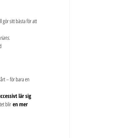
 gör sitt bästa för att 
rians
.
d
årt – för bara en 
ccessivt lär sig 
et blir 
en mer 