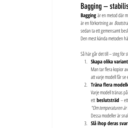
Bagging – stabil
Bagging
 är en metod där m
är en förkortning av 
Bootstr
sedan ta ett gemensamt besl
Den mest kända metoden hä
Så här går det till – steg för s
Skapa olika varia
Man tar flera kopior a
att varje modell får se 
Träna flera modell
Varje modell tränas på
ett 
beslutsträd
 – et
"Om temperaturen är öv
Dessa modeller är sna
Slå ihop deras svar