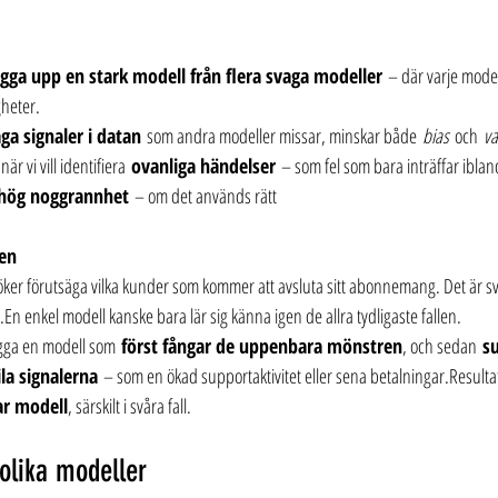
ygga upp en stark modell från flera svaga modeller
 – där varje modell
gheter.
ga signaler i datan
 som andra modeller missar, minskar både 
bias
 och 
va
är vi vill identifiera 
ovanliga händelser
 – som fel som bara inträffar iblan
hög noggrannhet
 – om det används rätt
ten
söker förutsäga vilka kunder som kommer att avsluta sitt abonnemang. Det är sv
.En enkel modell kanske bara lär sig känna igen de allra tydligaste fallen.
gga en modell som 
först fångar de uppenbara mönstren
, och sedan 
su
la signalerna
 – som en ökad supportaktivitet eller sena betalningar.Resultat
ar modell
, särskilt i svåra fall.
olika modeller