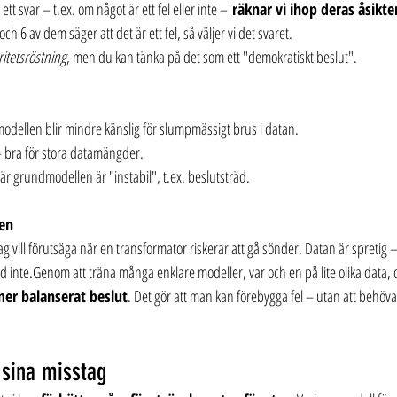
tt svar – t.ex. om något är ett fel eller inte – 
räknar vi ihop deras åsikte
h 6 av dem säger att det är ett fel, så väljer vi det svaret.
itetsröstning
, men du kan tänka på det som ett "demokratiskt beslut".
modellen blir mindre känslig för slumpmässigt brus i datan.
 – bra för stora datamängder.
är grundmodellen är "instabil", t.ex. beslutsträd.
ten
lag vill förutsäga när en transformator riskerar att gå sönder. Datan är spretig 
d inte.Genom att träna många enklare modeller, var och en på lite olika data, 
mer balanserat beslut
. Det gör att man kan förebygga fel – utan att behöva
 sina misstag