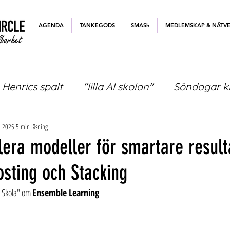
AGENDA
TANKEGODS
SMASh
MEDLEMSKAP & NÄTV
Henrics spalt
"lilla AI skolan"
Söndagar kl
j 2025
5 min läsning
lera modeller för smartare resul
sting och Stacking
AI Skola" om 
Ensemble Learning