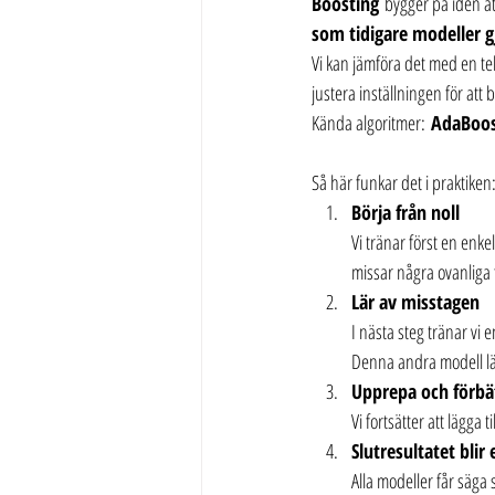
Boosting
 bygger på idén at
som tidigare modeller g
Vi kan jämföra det med en te
justera inställningen för att b
Kända algoritmer: 
AdaBoo
Så här funkar det i praktiken
Börja från noll
Vi tränar först en enk
missar några ovanliga 
Lär av misstagen
I nästa steg tränar vi 
Denna andra modell lä
Upprepa och förbä
Vi fortsätter att lägga 
Slutresultatet blir
Alla modeller får säga 