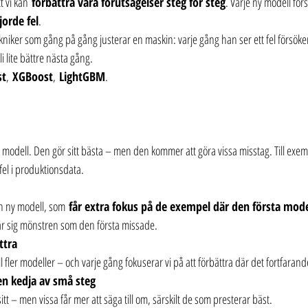
t vi kan 
förbättra våra förutsägelser steg för steg
. Varje ny modell för
jorde fel
.
kniker som gång på gång justerar en maskin: varje gång han ser ett fel försöke
li lite bättre nästa gång.
st
, 
XGBoost
, 
LightGBM
.
:
el modell. Den gör sitt bästa – men den kommer att göra vissa misstag. Till exe
fel i produktionsdata.
en ny modell, som 
får extra fokus på de exempel där den första mode
r sig mönstren som den första missade.
ttra
till fler modeller – och varje gång fokuserar vi på att förbättra där det fortfara
 en kedja av små steg
sitt – men vissa får mer att säga till om, särskilt de som presterar bäst.