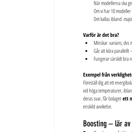
När modellerna ska ge e
Om vi har 10 modeller oc
Det kallas ibland 
major
Varför är det bra?
Minskar 
varians
, dvs 
Går att köra parallellt
Fungerar särskilt bra n
Exempel från verklighe
Föreställ dig att ett energibo
vid höga temperaturer, iblan
deras svar, får bolaget 
ett 
enskild avvikelse.
Boosting – lär av