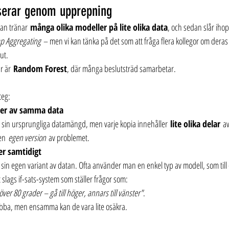
iserar genom upprepning
an tränar 
många olika modeller på lite olika data
, och sedan slår ihop
ap Aggregating
 – men vi kan tänka på det som att fråga flera kollegor om der
ut.
r är 
Random Forest
, där många beslutsträd samarbetar.
teg:
nter av samma data
v sin ursprungliga datamängd, men varje kopia innehåller 
lite olika delar
 a
en 
egen version
 av problemet.
er samtidigt
 sin egen variant av datan. Ofta använder man en enkel typ av modell, som till
t slags if-sats-system som ställer frågor som:
er 80 grader – gå till höger, annars till vänster"
.
bba, men ensamma kan de vara lite osäkra.