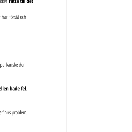
söker 
rätta till det 
r han förstå och 
mpel kanske den 
llen hade fel
. 
nde finns problem.