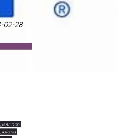
n
-02-28
lyser och 
 ibland 