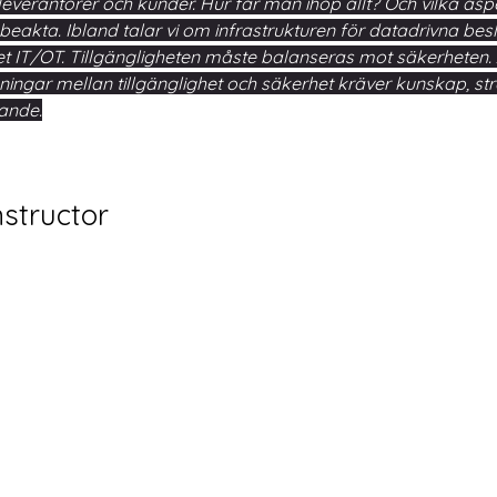
leverantörer och kunder. Hur får man ihop allt? Och vilka asp
beakta. Ibland talar vi om infrastrukturen för datadrivna beslu
 IT/OT. Tillgängligheten måste balanseras mot säkerheten. 
ningar mellan tillgänglighet och säkerhet kräver kunskap, str
ande.
nstructor