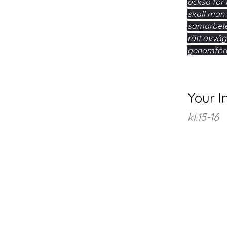
också för 
skall man 
samarbetet
rätt avväg
genomför
Your I
kl.15-16