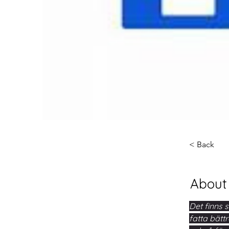
< Back
About
Det finns 
fatta bätt