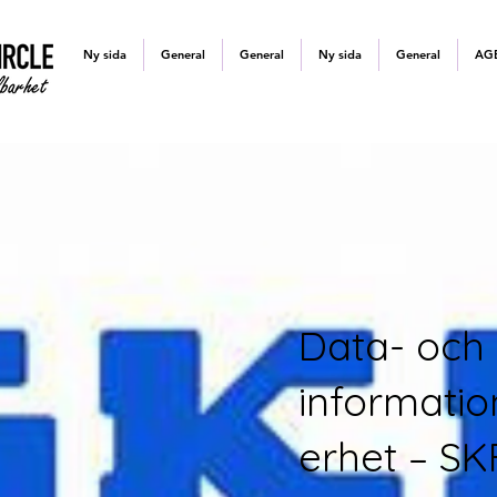
Ny sida
General
General
Ny sida
General
AG
Data- och
informatio
erhet – SK