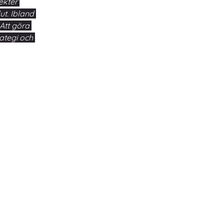
ekter 
t. Ibland 
Att göra 
ategi och 