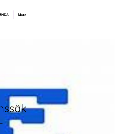
ENDA
More
nssäk
F