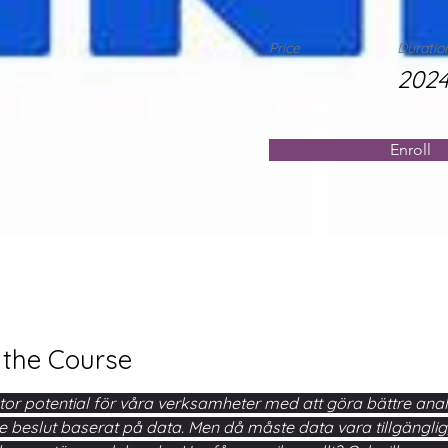
Price
Duratio
2024
Enroll
 the Course
stor potential för våra verksamheter med att göra bättre ana
re beslut baserat på data. Men då måste data vara tillgänglig,