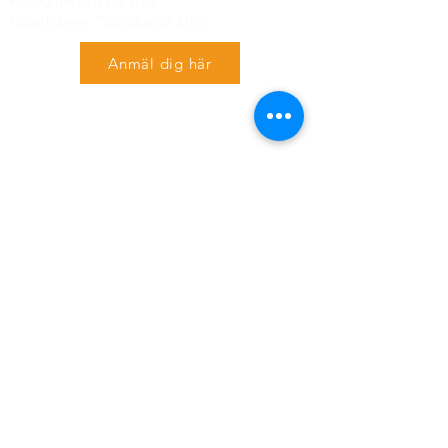
Prenumerera på vårt
Nyhetsbrev,
"Söndagar kl.15"
Anmäl dig här