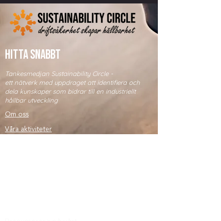
HITTA SNABBT
Tankesmedjan Sustainability Circle -
ett nätverk med uppdraget att identifiera och
dela kunskaper som bidrar till en industriellt
hållbar utveckling
Om oss
Våra aktiviteter
Medlemskap
kontakta oss
FÖLJ OSS
Mail:
info@sustainabilitycircle.se