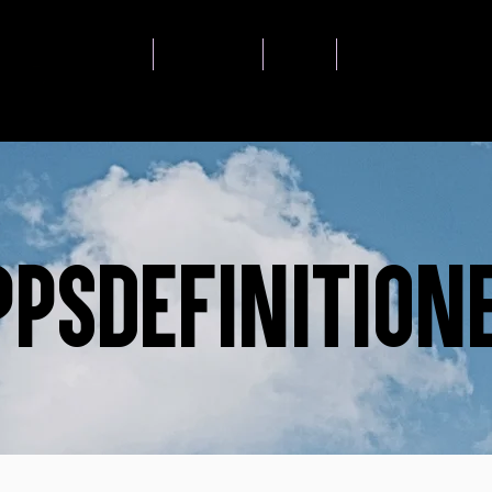
AGENDA
TANKEGODS
SMASh
MEDLEMSKAP & NÄTV
ppsdefinition