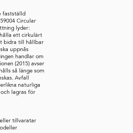
 fastställd
 59004 Circular
tning lyder:
ålla ett cirkulärt
bidra till hållbar
i ska uppnås
ringen handlar om
sionen (2015) avser
hålls så länge som
skas. Avfall
erlikna naturliga
 och lagras för
ller tillvaratar
modeller