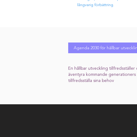
långvarig förbättring.
Agenda 2030 för hållbar utveckli
En hållbar utveckling tillfredsställ
äventyra kommande generationers m
tillfredsställa sina behov