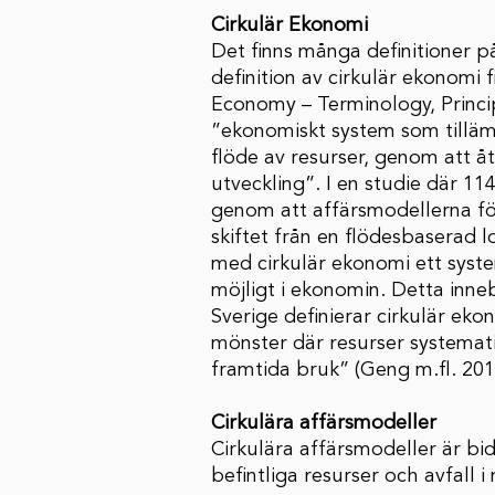
Cirkulär Ekonomi
Det finns många definitioner p
definition av cirkulär ekonomi
Economy – Terminology, Princip
”ekonomiskt system som tillämp
flöde av resurser, genom att åt
utveckling”. I en studie där 11
genom att affärsmodellerna fö
skiftet från en flödesbaserad l
med cirkulär ekonomi ett syste
möjligt i ekonomin. Detta inne
Sverige definierar cirkulär eko
mönster där resurser systemati
framtida bruk” (Geng m.fl. 201
Cirkulära affärsmodeller
Cirkulära affärsmodeller är bidr
befintliga resurser och avfall i