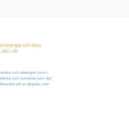
ntal begrepp och dess
 alla i vår
ganden och strategier (som i
iteterna och normerna som styr
erksamhet på en djupare, mer