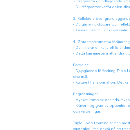
2. Ifrågasätta grundläggande an
- Du ifrågasätter varför delen sli
3. Reflektera över grundläggande
- Du går ännu djupare och reflek
- Kanske inser du att organisation
4. Göra transformativa förändring
- Du initierar en kulturell föränd
- Detta kan innebära att ändra u
Fördelar:
- Djupgående förändring:Triple-Lo
sina mål.
- Kulturell transformation: Det ka
Begränsningar:
- Mycket komplex och tidskrävan
- Kräver hög grad av öppenhet oc
och värderingar.
Triple-Loop Learning är den mes
strategier, utan också på att t