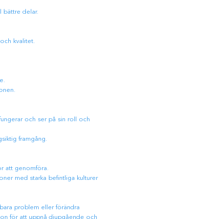
 bättre delar.
ch kvalitet.
e.
ionen.
fungerar och ser på sin roll och
gsiktig framgång.
ör att genomföra.
ner med starka befintliga kulturer
bara problem eller förändra
tion för att uppnå djupgående och