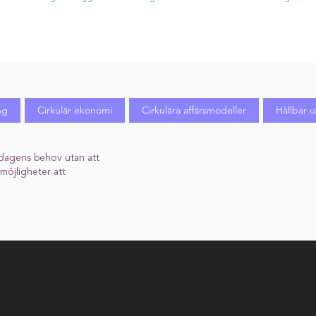
ng
Cirkulär ekonomi
Cirkulära affärsmodeller
Hållbar u
er dagens behov utan att
öjligheter att