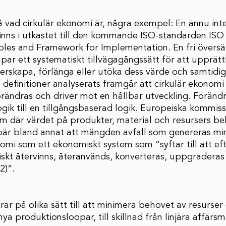
å vad cirkulär ekonomi är, några exempel: En ännu inte
 finns i utkastet till den kommande ISO-standarden ISO
les and Framework for Implementation. En fri översät
ar ett systematiskt tillvägagångssätt för att upprätth
erskapa, förlänga eller utöka dess värde och samtidigt 
4 definitioner analyserats framgår att cirkulär ekonom
rändras och driver mot en hållbar utveckling. Föränd
ogik till en tillgångsbaserad logik. Europeiska kommis
m där värdet på produkter, material och resursers be
bär bland annat att mängden avfall som genereras min
nomi som ett ekonomiskt system som ”syftar till att eft
skt återvinns, återanvänds, konverteras, uppgraderas
2)”.
ar på olika sätt till att minimera behovet av resurser e
 nya produktionsloopar, till skillnad från linjära affärs