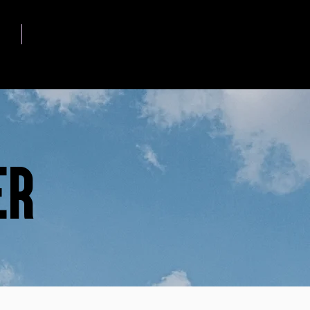
ERK
OM OSS
er