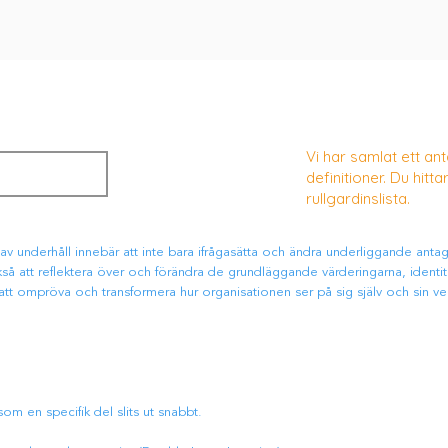
Vi har samlat ett a
definitioner. Du hittar
rullgardinslista.
 av underhåll innebär att inte bara ifrågasätta och ändra underliggande anta
så att reflektera över och förändra de grundläggande värderingarna, ident
tt ompröva och transformera hur organisationen ser på sig själv och sin v
som en specifik del slits ut snabbt.