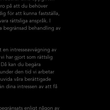
ero på att du behöver
ig för att kunna fastställa,
vara rättsliga anspråk. I
ra begränsad behandling av
 en intresseavvägning av
vi har gjort som rättslig
. Då kan du begära
nder den tid vi arbetar
ruvida våra berättigade
än dina intressen av att få
egränsats enligt någon av