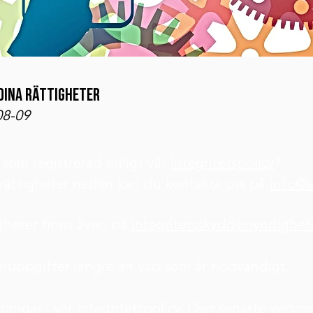
 DINA RÄTTIGHETER
08-09
 som registrerad enligt vår
Integritetspolicy
?
rättigheter nedan kan du kontakta oss på
info@su
gheter finns även på
Integritetsskyddsmyndighe
sonuppgifter längre än vad som är nödvändigt.
ingar i vår integritetspolicy. Den senaste version