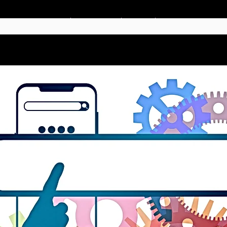
AGENDA
TANKEGODS
SMASh
MEDLEMSKAP & NÄTV