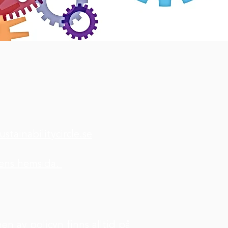
stainabilitycircle.se
tens hemsida.
en av policyn finns alltid på