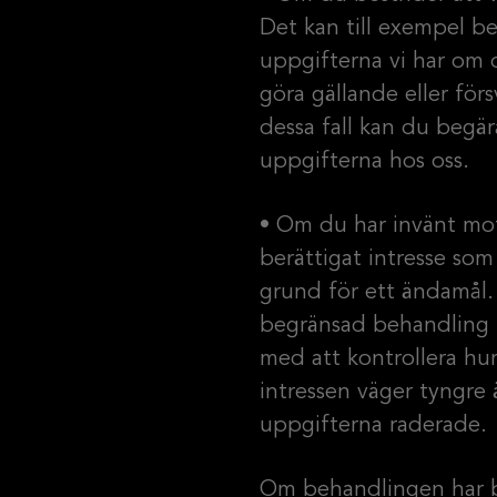
Det kan till exempel b
uppgifterna vi har om d
göra gällande eller förs
dessa fall kan du begä
uppgifterna hos oss.
• Om du har invänt mot
berättigat intresse som 
grund för ett ändamål
begränsad behandling u
med att kontrollera hu
intressen väger tyngre 
uppgifterna raderade.
Om behandlingen har b