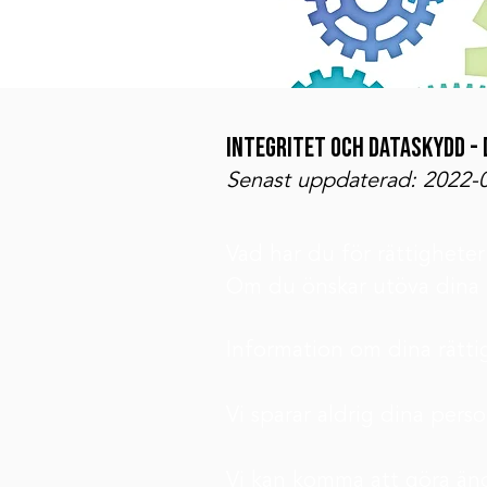
Integritet och dataskydd -
Senast uppdaterad: 2022-
Vad har du för rättigheter
Om du önskar utöva dina 
Information om dina rätti
Vi sparar aldrig dina per
Vi kan komma att göra ändr