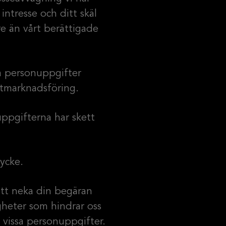
intresse och ditt skäl
e än vårt berättigade
a personuppgifter
ktmarknadsföring.
ppgifterna har skett
tycke.
 att neka din begäran
igheter som hindrar oss
 vissa personuppgifter.