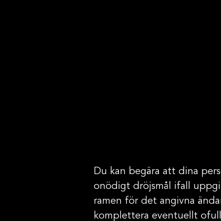
till oss för behandling av
 rätt att när som helst
kan återkalla ditt samtycke
ovan kontaktuppgifter.
Du kan begära att dina pers
onödigt dröjsmål ifall uppgi
ramen för det angivna ändam
komplettera eventuellt oful