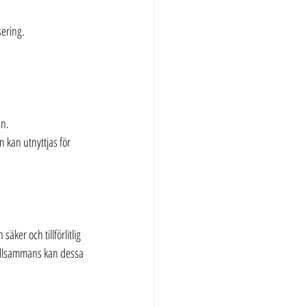
sering.
an.
n kan utnyttjas för 
ker och tillförlitlig 
Tillsammans kan dessa 