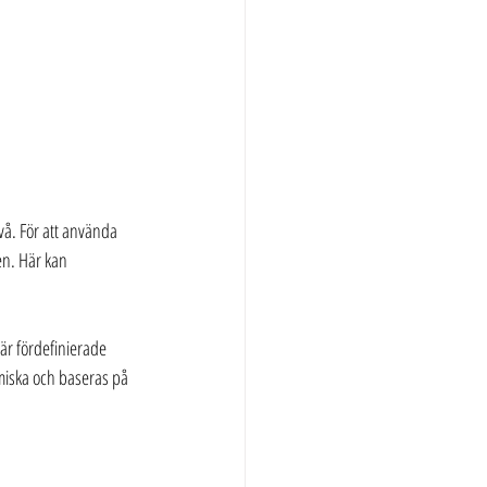
vå. För att använda 
en. Här kan 
är fördefinierade 
amiska och baseras på 