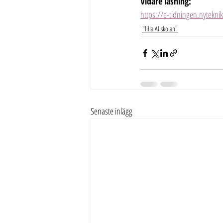
Vidare läsning:
https://e-tidningen.nytekni
"lilla AI skolan"
Senaste inlägg