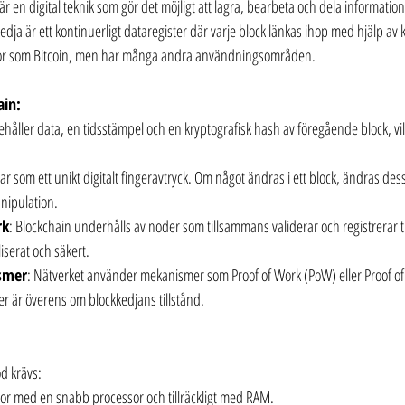
är en digital teknik som gör det möjligt att lagra, bearbeta och dela information
kedja är ett kontinuerligt dataregister där varje block länkas ihop med hjälp av 
utor som Bitcoin, men har många andra användningsområden.
ain:
nehåller data, en tidsstämpel och en kryptografisk hash av föregående block, vil
r som ett unikt digitalt fingeravtryck. Om något ändras i ett block, ändras dess
nipulation.
rk
: Blockchain underhålls av noder som tillsammans validerar och registrerar tr
iserat och säkert.
smer
: Nätverket använder mekanismer som Proof of Work (PoW) eller Proof of S
der är överens om blockkedjans tillstånd.
od krävs:
dator med en snabb processor och tillräckligt med RAM.