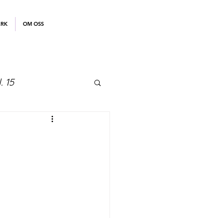
ERK
OM OSS
. 15