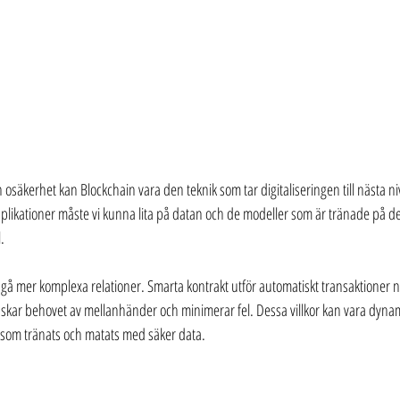
h osäkerhet kan Blockchain vara den teknik som tar digitaliseringen till nästa ni
applikationer måste vi kunna lita på datan och de modeller som är tränade på d
.
ngå mer komplexa relationer. Smarta kontrakt utför automatiskt transaktioner n
 minskar behovet av mellanhänder och minimerar fel. Dessa villkor kan vara dyn
AI som tränats och matats med säker data.