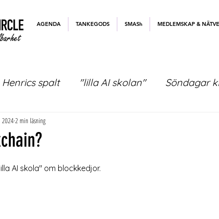
AGENDA
TANKEGODS
SMASh
MEDLEMSKAP & NÄTV
Henrics spalt
"lilla AI skolan"
Söndagar kl
. 2024
2 min läsning
kchain?
"lilla AI skola" om blockkedjor.