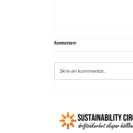
Kommentarer
Skriv en kommentar...
Generative Adversarial Networks (GAN) –
när två AI-modeller tävlar och båda blir
bättre