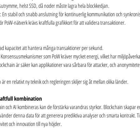
ngsutrymme, helst SSD, då noder måste lagra hela blockkedjan.
: En stabil och snabb anslutning för kontinuerlig kommunikation och synkroni
För PoW-nätverk krävs kraftfulla grafikkort för att validera transaktioner.
ad kapacitet att hantera många transaktioner per sekund.
: Konsensusmekanismer som PoW kräver mycket energi, vilket har miljöpåverk
blockchain är säker kan applikationer vara sårbara för attacker, och anonymitete
 är en relativt ny teknik och regleringen skiljer sig åt mellan olika länder.
raftfull kombination
n och AI kombineras kan de förstärka varandras styrkor. Blockchain skapar en sä
änder denna data för att generera prediktiva analyser och smarta kontrakt. 
vitet och innovation till nya höjder.