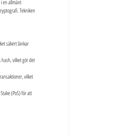
 i en allmänt 
kryptografi. Tekniken 
ket säkert länkar 
 hash, vilket gör det 
ansaktioner, vilket 
take (PoS) för att 