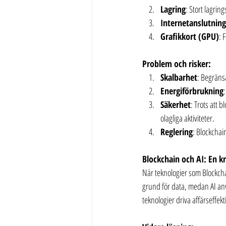
Lagring
: Stort lagri
Internetanslutning
Grafikkort (GPU)
: 
Problem och risker:
Skalbarhet
: Begräns
Energiförbrukning
Säkerhet
: Trots att 
olagliga aktiviteter.
Reglering
: Blockchain
Blockchain och AI: En k
När teknologier som Blockchai
grund för data, medan AI anv
teknologier driva affärseffekti