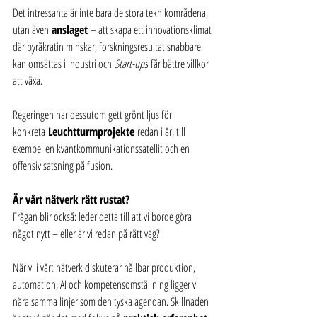
Det intressanta är inte bara de stora teknikområdena, 
utan även 
anslaget
 – att skapa ett innovationsklimat 
där byråkratin minskar, forskningsresultat snabbare 
kan omsättas i industri och 
Start-ups
 får bättre villkor 
att växa. 
Regeringen har dessutom gett grönt ljus för 
konkreta 
Leuchtturmprojekte
 redan i år, till 
exempel en kvantkommunikationssatellit och en 
offensiv satsning på fusion.
Är vårt nätverk rätt rustat?
Frågan blir också: leder detta till att vi borde göra 
något nytt – eller är vi redan på rätt väg?
När vi i vårt nätverk diskuterar hållbar produktion, 
automation, AI och kompetensomställning ligger vi 
nära samma linjer som den tyska agendan. Skillnaden 