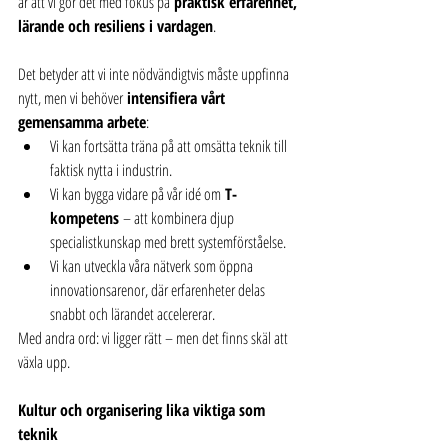
är att vi gör det med fokus på 
praktisk erfarenhet, 
lärande och resiliens i vardagen
.
Det betyder att vi inte nödvändigtvis måste uppfinna 
nytt, men vi behöver 
intensifiera vårt 
gemensamma arbete
:
Vi kan fortsätta träna på att omsätta teknik till 
faktisk nytta i industrin.
Vi kan bygga vidare på vår idé om 
T-
kompetens
 – att kombinera djup 
specialistkunskap med brett systemförståelse.
Vi kan utveckla våra nätverk som öppna 
innovationsarenor, där erfarenheter delas 
snabbt och lärandet accelererar.
Med andra ord: vi ligger rätt – men det finns skäl att 
växla upp.
Kultur och organisering lika viktiga som 
teknik