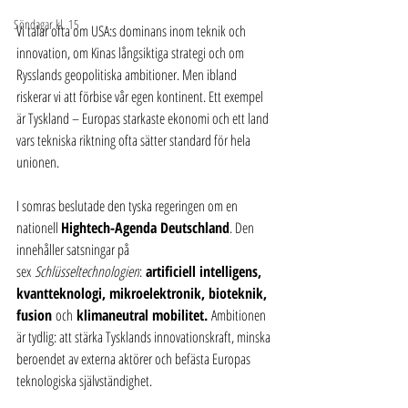
Söndagar kl. 15
Vi talar ofta om USA:s dominans inom teknik och 
innovation, om Kinas långsiktiga strategi och om 
Rysslands geopolitiska ambitioner. Men ibland 
riskerar vi att förbise vår egen kontinent. Ett exempel 
är Tyskland – Europas starkaste ekonomi och ett land 
vars tekniska riktning ofta sätter standard för hela 
unionen.
I somras beslutade den tyska regeringen om en 
nationell 
Hightech-Agenda Deutschland
. Den 
innehåller satsningar på 
sex 
Schlüsseltechnologien
: 
artificiell intelligens, 
kvantteknologi, mikroelektronik, bioteknik, 
fusion 
och
 klimaneutral mobilitet. 
Ambitionen 
är tydlig: att stärka Tysklands innovationskraft, minska 
beroendet av externa aktörer och befästa Europas 
teknologiska självständighet.