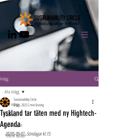
Inlägg
Alla inlägg
Sustainability Circle
Alla inlägg
8 sep. 2025
2 min läsning
Tyskland tar täten med ny Hightech-
Nätverket
Agenda
Henrics spalt
20205-09-07, 
Söndagar kl.15:
"lilla AI skolan"