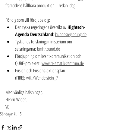
framtidens hållbara produktion – redan idag.
För dig som vill fördjupa dig:
Den tyska regeringens översikt av 
Hightech-
Agenda Deutschland
: 
bundesregierung.de
Tysklands forskningsministerium om 
satsningarna: 
bmftr.bund.de
Fördjupning om kvantkommunikation och 
QUBE‑projektet: 
www.telematik-zentrum.de
Fusion och Fusions‑aktionsplan 
(FIRE): 
wiki/Wendelstein_7
Med vänliga hälsningar,
Henric Widén,
VD
Söndagar kl. 15