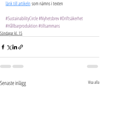
länk till artikeln
 som nämns i texten
#SustainabilityCircle
#Nyhetsbrev
#Driftsäkerhet
#Hållbarproduktion
#tillsammans
Söndagar kl. 15
Senaste inlägg
Visa alla