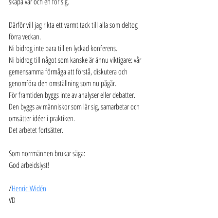
skapa var och en för sig.
Därför vill jag rikta ett varmt tack till alla som deltog 
förra veckan.
Ni bidrog inte bara till en lyckad konferens.
Ni bidrog till något som kanske är ännu viktigare: vår 
gemensamma förmåga att förstå, diskutera och 
genomföra den omställning som nu pågår.
För framtiden byggs inte av analyser eller debatter.
Den byggs av människor som lär sig, samarbetar och 
omsätter idéer i praktiken.
Det arbetet fortsätter.
Som norrmännen brukar säga:
God arbeidslyst!
/
Henric Widén
VD