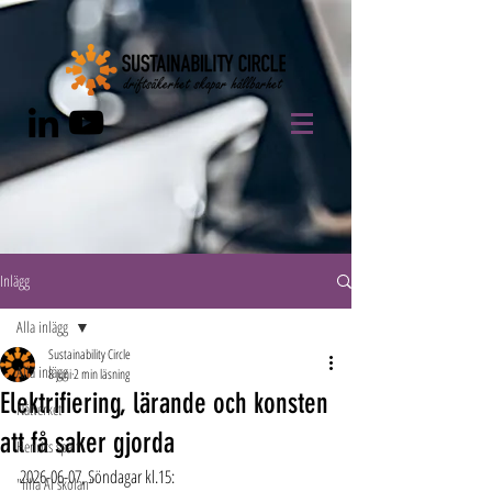
Inlägg
Alla inlägg
Sustainability Circle
Alla inlägg
8 juni
2 min läsning
Elektrifiering, lärande och konsten
Nätverket
att få saker gjorda
Henrics spalt
2026-06-07, Söndagar kl.15:
"lilla AI skolan"