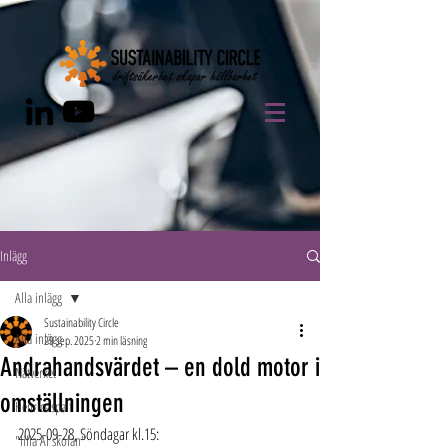
Inlägg
Alla inlägg
Sustainability Circle
Alla inlägg
29 sep. 2025
2 min läsning
Andrahandsvärdet – en dold motor i
Nätverket
omställningen
Henrics spalt
2025-09-28, Söndagar kl.15:
"lilla AI skolan"