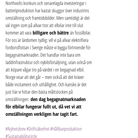
Northvolts konkurs och senarelagda investeringar i 
batteriproduktion har kastat skuggor över industrins 
omställning och framtidsbilder. Men samtidigt är det 
väl ingen som på allvar tror att elbilar inte till slut 
kommer att vara 
billigare och bättre
 än fossilbilar.
För oss är lärdomen tydlig: vill vi på allvar elektrifiera 
fordonsflottan i Sverige måste vi bygga förtroende för 
begagnatmarknaden. Det handlar inte bara om 
laddinfrastruktur och nybilsförsäljning, utan också om 
att köpare vågar tro på värdet i en begagnad elbil.
Norge visar att det går – men också att det kräver 
både incitament och uthållighet. Och kanske är det 
just här vi hittar den bästa måttstocken på 
omställningen: 
den dag begagnatmarknaden 
för elbilar fungerar fullt ut, då vet vi att 
omställningen verkligen har tagit fart.
#Nyhetsbrev
#Driftsäkerhet
#Hållbarproduktion
#Sustainabilitycircle