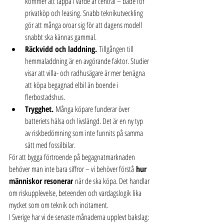
kommer att tappa i värde är central – både för 
privatköp och leasing. Snabb teknikutveckling 
gör att många oroar sig för att dagens modell 
snabbt ska kännas gammal.
Räckvidd och laddning.
 Tillgången till 
hemmaladdning är en avgörande faktor. Studier 
visar att villa- och radhusägare är mer benägna 
att köpa begagnad elbil än boende i 
flerbostadshus.
Trygghet.
 Många köpare funderar över 
batteriets hälsa och livslängd. Det är en ny typ 
av riskbedömning som inte funnits på samma 
sätt med fossilbilar.
För att bygga förtroende på begagnatmarknaden 
behöver man inte bara siffror – vi behöver förstå 
hur 
människor resonerar
 när de ska köpa. Det handlar 
om riskupplevelse, beteenden och vardagslogik lika 
mycket som om teknik och incitament.
I Sverige har vi de senaste månaderna upplevt bakslag: 